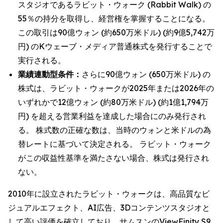
スタジオであるラビット・ウォーク (Rabbit Walk) の
55％の持分を取得し、経営権を掌握することになる。
この取引は90億ウォン (約650万米ドル) (約9億5,742万
円) のKウェーブ・メディア普通株式を発行することで
実行される。
業績連動型条件：
さらに90億ウォン (650万米ドル) の
株式は、ラビット・ウォークが2025年または2026年の
いずれかで12億ウォン (約80万米ドル) (約1億1,794万
円) を超える営業利益を達成した場合にのみ発行され
る。 株式数の正確な数は、当時のウォンと米ドルの為
替レートに基づいて決定される。 ラビット・ウォーク
がこの収益性基準を満たさない場合、株式は発行され
ない。
2010年に設立されたラビット・ウォークは、高品質なビ
ジュアルエフェクト、AI広告、3Dコンテンツスタジオと
して高い評価を確立しており、サムスンのViewFinity S9