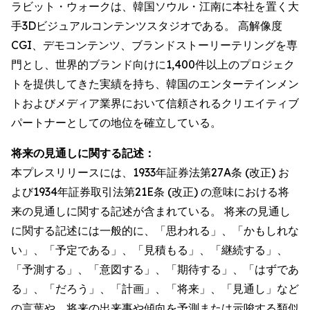
ラビット・ウォークは、韓国ソウル・江南に本社を置く大
手3Dビジュアルコンテンツスタジオである。 高解像度
CGI、デモコンテンツ、ブランドストーリーテリングを専
門とし、世界的ブランド向けに1,400件以上のプロジェク
トを提供してきた実績を持ち、韓国のエンターテインメン
トおよびメディア業界において信頼されるクリエイティブ
パートナーとしての地位を確立している。
将来の見通しに関する記述：
本プレスリリースには、1933年証券法第27A条 (改正) お
よび1934年証券取引法第21E条 (改正) の意味における将
来の見通しに関する記述が含まれている。 将来の見通し
に関する記述には一般的に、「思われる」、「かもしれな
い」、「予定である」、「見積もる」、「継続する」、
「予測する」、「意図する」、「期待する」、「はずであ
る」、「だろう」、「計画」、「将来」、「見通し」など
の言葉や、将来の出来事や傾向を予測または示唆する類似